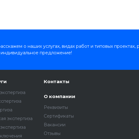
сскажем о наших услугах, видах работ и типовых проектах, 
 индивидуальное предложение!
уги
Контакты
экспертиза
О компании
кспертиза
Реквизиты
ртиза
Сертификаты
ая экспертиза
Вакансии
экспертиза
Отзывы
аключения