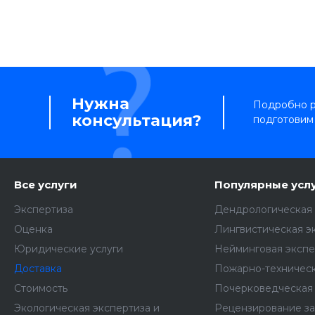
Нужна
Подробно ра
консультация?
подготовим
Все услуги
Популярные усл
Экспертиза
Дендрологическая 
Оценка
Лингвистическая э
Юридические услуги
Нейминговая экспе
Доставка
Пожарно-техническ
Стоимость
Почерковедческая 
Экологическая экспертиза и
Рецензирование з