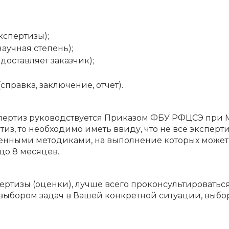
кспертизы);
аучная степень);
оставляет заказчик);
правка, заключение, отчет).
ертиз руководствуется Приказом ФБУ РФЦСЭ при Мин
з, то необходимо иметь ввиду, что не все эксперти
денными методиками, на выполнение которых может
 до 8 месяцев.
пертизы (оценки), лучше всего проконсультировать
ыбором задач в Вашей конкретной ситуации, выборо