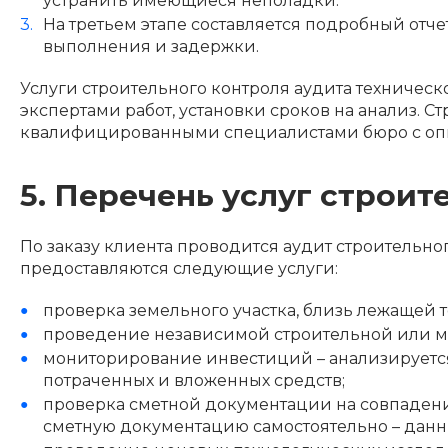
устранить имеющиеся неполадки.
На третьем этапе составляется подробный отче
выполнения и задержки.
Услуги строительного контроля аудита техничес
экспертами работ, установки сроков на анализ. С
квалифицированными специалистами бюро с опы
5. Перечень услуг строит
По заказу клиента проводится аудит строительног
предоставляются следующие услуги:
проверка земельного участка, близь лежащей т
проведение независимой строительной или м
мониторирование инвестиций – анализируется
потраченных и вложенных средств;
проверка сметной документации на совпадение
сметную документацию самостоятельно – данны