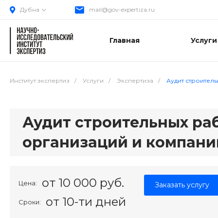
Дубна
mail@gov-expertiza.ru
Главная
Услуги
Институт экспертиз
/
Услуги
/
Экспертиза
/
Аудит строител
Аудит строительных ра
организаций и компани
от 10 000 руб.
Цена:
Заказать услугу
от 10-ти дней
Сроки: