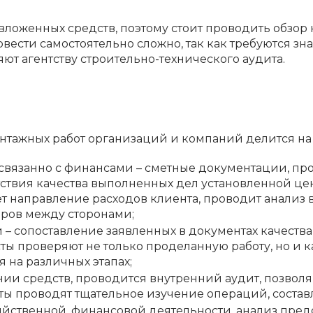
ложенных средств, поэтому стоит проводить обзор н
вести самостоятельно сложно, так как требуются зн
ют агентству строительно-технического аудита.
онтажных работ организаций и компаний делится на
связанно с финансами – сметные документации, про
тствия качества выполненных дел установленной це
т направление расходов клиента, проводит анализ
оров между сторонами;
– сопоставление заявленных в документах качества,
ты проверяют не только проделанную работу, но и 
 на различных этапах;
нии средств, проводится внутренний аудит, позво
ты проводят тщательное изучение операций, составл
яйственной, финансовой деятельности, анализ предо