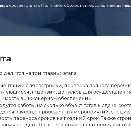
ых в соответствии с
Политикой обработки персональных данных
ита
 делится на три главных этапа:
ентации для застройки, проверка полного перечня 
имеющиеся лицензии, допусков для осуществления
димость в инженерном обеспечении.
едутся работы, на сколько объект готов к сдаче, со
едуется качество проведенных мероприятий, специ
ость переноса сроков на поздний срок. Также стро
ования средств. По завершению этапа специалисты