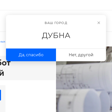
Новости
О компании
ВАШ ГОРОД
ДУБНА
ьных работ организаций и компаний
Да, спасибо
Нет, другой
бот
й