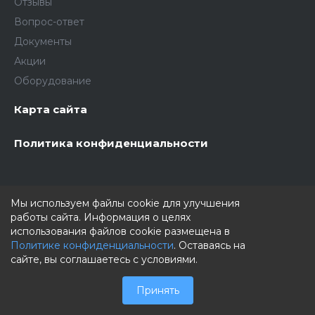
Отзывы
Вопрос-ответ
Документы
Акции
Оборудование
Карта сайта
Политика конфиденциальности
Мы используем файлы cookie для улучшения
работы сайта. Информация о целях
использования файлов cookie размещена в
Политике конфиденциальности
. Оставаясь на
mail@gov-expertiza.ru
сайте, вы соглашаетесь с условиями.
8 (800) 550-92-65
Принять
г. Дубна, , ул. Флерова, 11